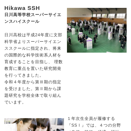
Hikawa SSH
日川高等学校スーパーサイエ
ンスハイスクール
日川高校は平成24年度に文部
科学省よりスーパーサイエン
ススクールに指定され、将来
の国際的な科学技術系人材を
育成することを目指し、 理数
教育に重点を置いた研究開発
を行ってきました。
令和４年度から第Ⅲ期の指定
を受けました。第Ⅱ期から課
題研究を学校全体で取り組ん
でいます。
１年次生全員が履修する
『SSⅠ』では、４つの分野