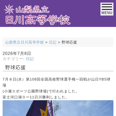
MENU
緊急連絡なし
山梨県立日川高等学校
>
日記
>
野球応援
2026年7月8日
カテゴリー:
日記
野球応援
7月８日(水）第108回全国高校野球選手権一回戦が山日YBS球
場
(小瀬スポーツ公園野球場)で行われました。
富士河口湖０ー11日川勝利しました。