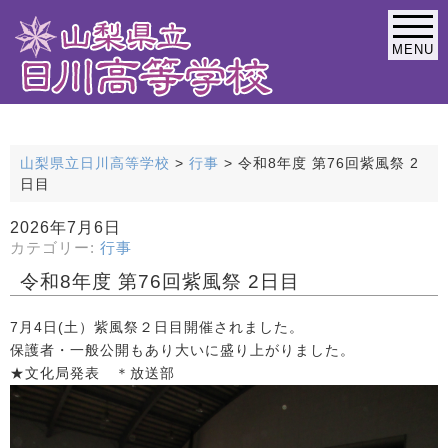
MENU
緊急連絡なし
山梨県立日川高等学校
>
行事
>
令和8年度 第76回紫風祭 2
日目
2026年7月6日
カテゴリー:
行事
令和8年度 第76回紫風祭 2日目
7月4日(土）紫風祭２日目開催されました。
保護者・一般公開もあり大いに盛り上がりました。
★文化局発表 ＊放送部