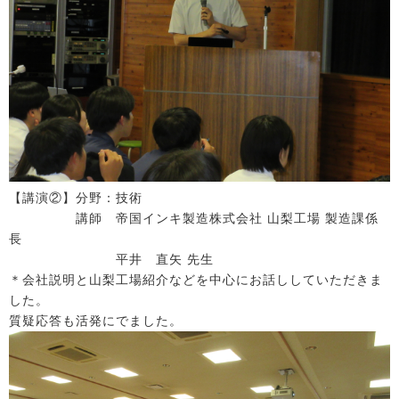
【講演②】分野：技術
講師 帝国インキ製造株式会社 山梨工場 製造課係
長
平井 直矢 先生
＊会社説明と山梨工場紹介などを中心にお話ししていただきま
した。
質疑応答も活発にでました。