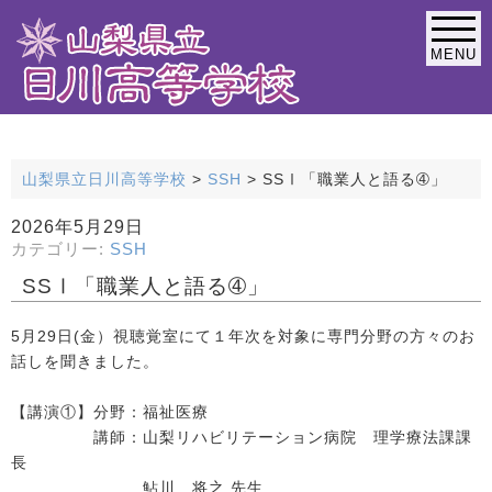
MENU
緊急連絡なし
山梨県立日川高等学校
>
SSH
>
SSⅠ「職業人と語る➃」
2026年5月29日
カテゴリー:
SSH
SSⅠ「職業人と語る➃」
5月29日(金）視聴覚室にて１年次を対象に専門分野の方々のお
話しを聞きました。
【講演①】分野：福祉医療
講師：山梨リハビリテーション病院 理学療法課課
長
鮎川 将之 先生