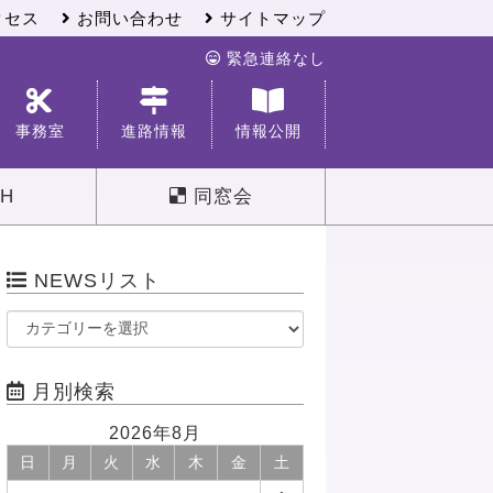
クセス
お問い合わせ
サイトマップ
緊急連絡なし
事務室
進路情報
情報公開
H
同窓会
NEWSリスト
月別検索
2026年8月
日
月
火
水
木
金
土