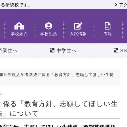
える伝統校です。
ア
学校紹介
学校生活
入試情報
広報
卒業生へ
中学生へ
SS
和９年度入学者選抜に係る「教育方針、志願してほしい生徒
ら
に係る「教育方針、志願してほしい生
法」について