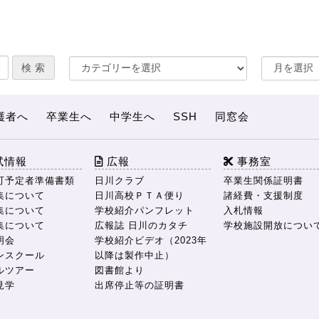
護者へ
卒業生へ
中学生へ
SSH
同窓会
試情報
広報
事務室
可予定者準備書類
日川クラブ
卒業生関係証明書
集について
日川高校ＰＴＡ便り
諸経費・支援制度
集について
学校紹介パンフレット
入札情報
集について
広報誌 日川のカタチ
学校施設開放につい
明会
学校紹介ビデオ（2023年
ンスクール
以降は製作中止）
ルツアー
図書館より
見学
出席停止等の証明書