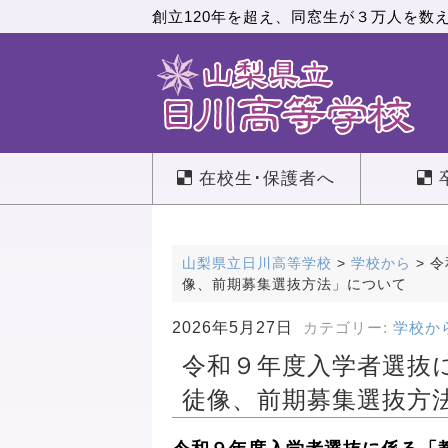
創立120年を超え、同窓生が３万人を数
在校生･保護者へ
山梨県立日川高等学校
>
学校から
>
令
像、前期募集選抜方法」について
2026年5月27日
カテゴリー:
学校か
令和９年度入学者選抜
徒像、前期募集選抜方