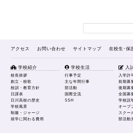
アクセス
お問い合わせ
サイトマップ
在校生･保
学校紹介
学校生活
入
校長挨拶
行事予定
入学許
創立・校歌
主な年間行事
前期募
校訓・教育方針
部活動
後期募
日課表
国際交流
全国募
日川高校の歴史
SSH
学校説
学校風景
オープ
制服・ジャージ
スクー
就学に関わる費用
部活動